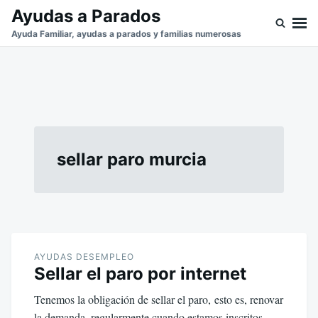
Saltar
Buscar:
Ayudas a Parados
al
Ayuda Familiar, ayudas a parados y familias numerosas
contenido
sellar paro murcia
AYUDAS DESEMPLEO
Sellar el paro por internet
Tenemos la obligación de sellar el paro, esto es, renovar
la demanda, regularmente cuando estamos inscritos