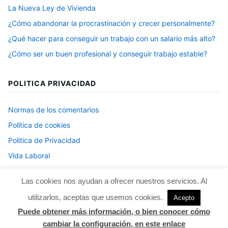
La Nueva Ley de Vivienda
¿Cómo abandonar la procrastinación y crecer personalmente?
¿Qué hacer para conseguir un trabajo con un salario más alto?
¿Cómo ser un buen profesional y conseguir trabajo estable?
POLITICA PRIVACIDAD
Normas de los comentarios
Política de cookies
Politica de Privacidad
Vida Laboral
Las cookies nos ayudan a ofrecer nuestros servicios. Al
utilizarlos, aceptas que usemos cookies.
Acepto
Puede obtener más información, o bien conocer cómo
Funciona gracias a WordPress
|
Tema: Justread de
GretaThemes
.
cambiar la configuración, en este enlace