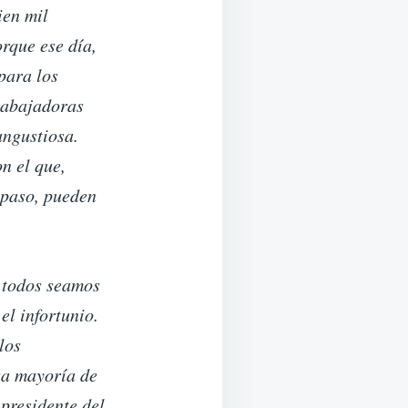
ien mil
rque ese día,
para los
trabajadoras
angustiosa.
n el que,
 paso, pueden
e todos seamos
el infortunio.
los
sa mayoría de
presidente del