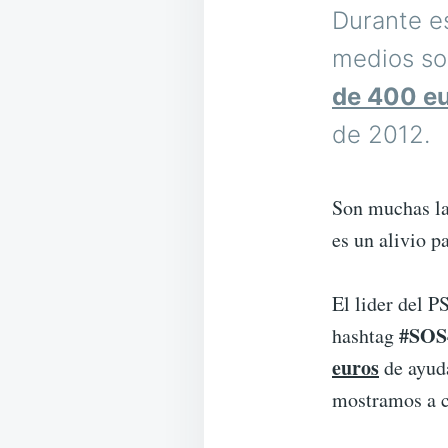
Durante es
medios so
de 400 eu
de 2012.
Son muchas la
es un alivio 
El lider del P
#SOS
hashtag
euros
de ayuda
mostramos a c