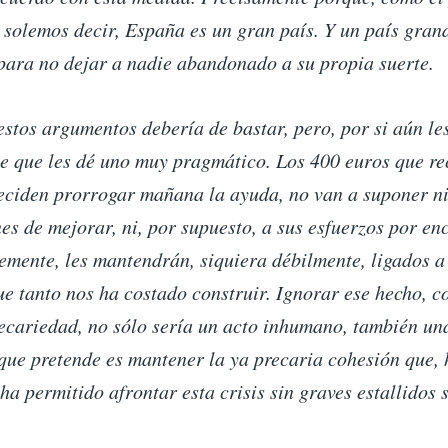
 solemos decir, España es un gran país. Y un país gran
para no dejar a nadie abandonado a su propia suerte.
estos argumentos debería de bastar, pero, por si aún l
e que les dé uno muy pragmático. Los 400 euros que re
deciden prorrogar mañana la ayuda, no van a suponer n
es de mejorar, ni, por supuesto, a sus esfuerzos por en
emente, les mantendrán, siquiera débilmente, ligados a
ue tanto nos ha costado construir. Ignorar ese hecho, c
recariedad, no sólo sería un acto inhumano, también un
 que pretende es mantener la ya precaria cohesión que, 
a permitido afrontar esta crisis sin graves estallidos s