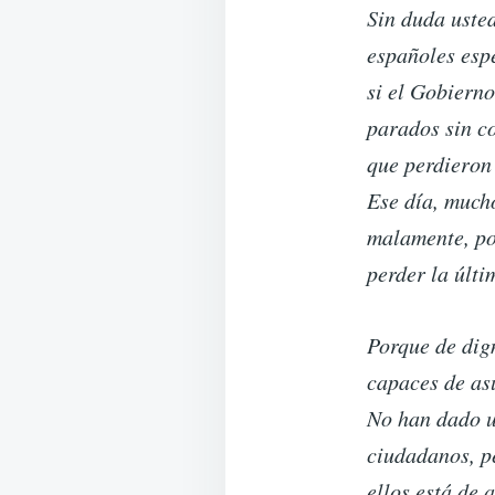
Sin duda usted
españoles espe
si el Gobierno
parados sin co
que perdieron
Ese día, mucho
malamente, po
perder la últi
Porque de dig
capaces de as
No han dado u
ciudadanos, p
ellos está de 