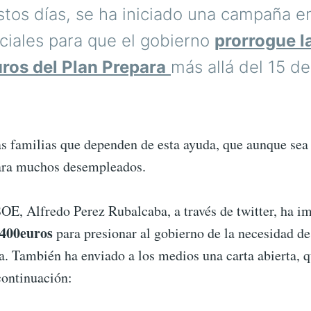
tos días, se ha iniciado una campaña e
DE
400
ciales para que el gobierno
prorrogue l
EUROS
DEL
ros del Plan Prepara
más allá del 15 d
PLAN
PREPARA
s familias que dependen de esta ayuda, que aunque se
para muchos desempleados.
SOE, Alfredo Perez Rubalcaba, a través de twitter, ha i
400euros
para presionar al gobierno de la necesidad d
. También ha enviado a los medios una carta abierta, q
ontinuación: