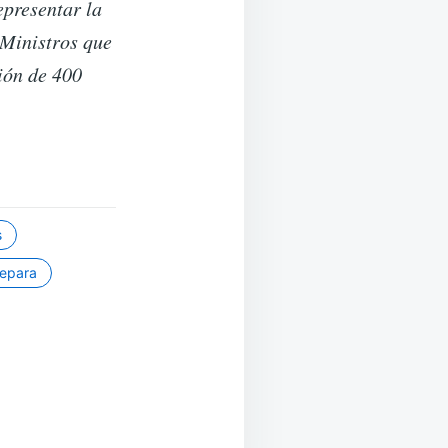
epresentar la
 Ministros que
ión de 400
s
repara