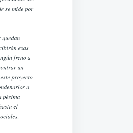
de se mide por
es quedan
cibirán esas
ingún freno a
contrar un
 este proyecto
ondenarlos a
a pésima
hasta el
ociales.