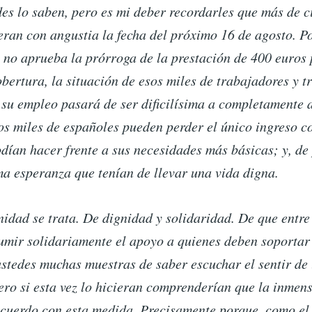
es lo saben, pero es mi deber recordarles que más de c
ran con angustia la fecha del próximo 16 de agosto. Po
 no aprueba la prórroga de la prestación de 400 euros 
bertura, la situación de esos miles de trabajadores y 
 su empleo pasará de ser dificilísima a completamente 
s miles de españoles pueden perder el único ingreso co
dían hacer frente a sus necesidades más básicas; y, de
ma esperanza que tenían de llevar una vida digna.
nidad se trata. De dignidad y solidaridad. De que entr
umir solidariamente el apoyo a quienes deben soportar 
stedes muchas muestras de saber escuchar el sentir de 
ero si esta vez lo hicieran comprenderían que la inmen
acuerdo con esta medida. Precisamente porque, como el 