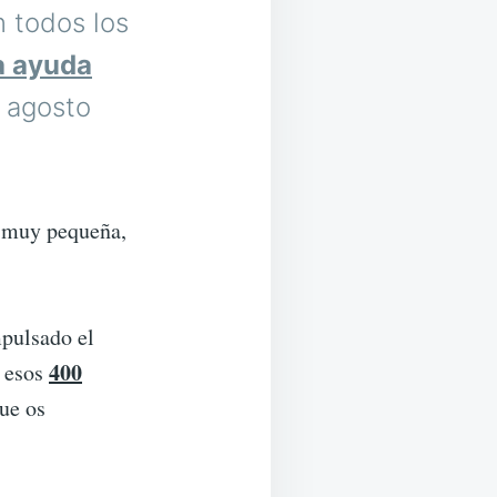
n todos los
a ayuda
e agosto
a muy pequeña,
mpulsado el
400
e esos
ue os