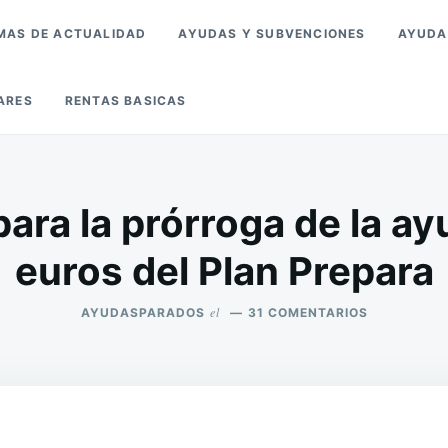
MAS DE ACTUALIDAD
AYUDAS Y SUBVENCIONES
AYUDA
ARES
RENTAS BASICAS
ra la prórroga de la a
euros del Plan Prepara
el
EN
AYUDASPARADOS
31 COMENTARIOS
CAMPAÑA
PARA
LA
PRÓRROGA
DE
LA
AYUDA