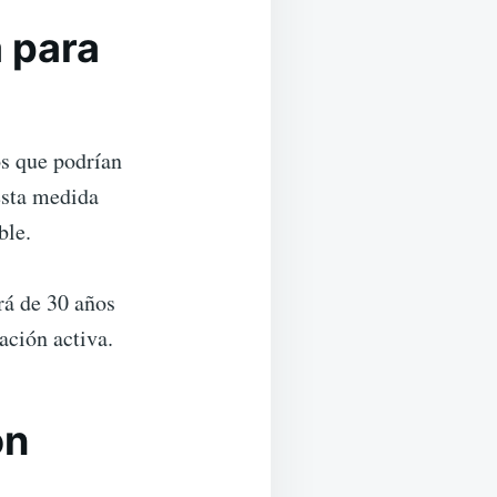
 para
os que podrían
esta medida
ble.
rá de 30 años
ación activa.
ón