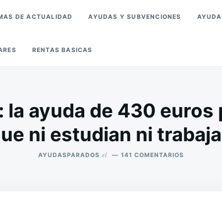
MAS DE ACTUALIDAD
AYUDAS Y SUBVENCIONES
AYUDA
ARES
RENTAS BASICAS
: la ayuda de 430 euros 
ue ni estudian ni trabaj
el
EN
AYUDASPARADOS
141 COMENTARIOS
CHEQUE
NINI:
LA
AYUDA
DE
430
EUROS