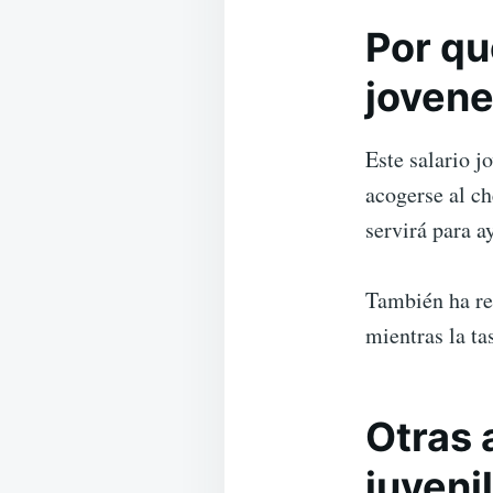
Por qu
joven
Este salario j
acogerse al ch
servirá para a
También ha re
mientras la ta
Otras 
juvenil