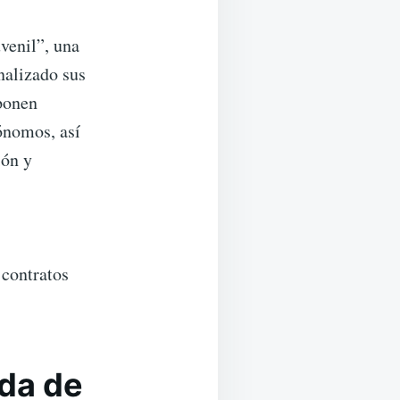
venil”, una
nalizado sus
ponen
tónomos, así
ión y
 contratos
uda de