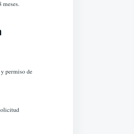
8 meses.
a
l y permiso de
solicitud