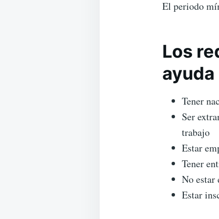
El periodo mín
Los re
ayuda 
Tener nac
Ser extra
trabajo
Estar em
Tener ent
No estar 
Estar ins