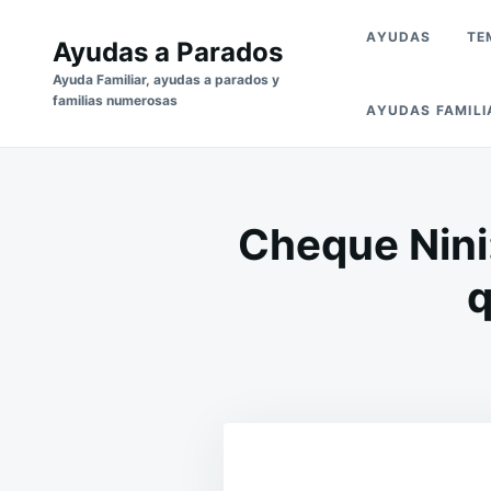
Saltar
Buscar:
AYUDAS
TE
al
Ayudas a Parados
contenido
Ayuda Familiar, ayudas a parados y
familias numerosas
AYUDAS FAMILI
Cheque Nini
q