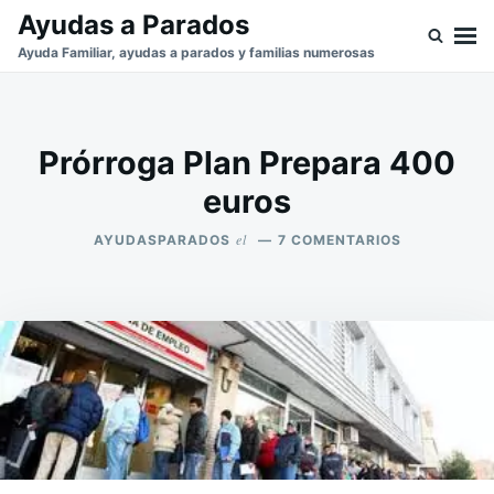
Saltar
Buscar:
Ayudas a Parados
al
Ayuda Familiar, ayudas a parados y familias numerosas
contenido
Prórroga Plan Prepara 400
euros
el
EN
AYUDASPARADOS
7 COMENTARIOS
PRÓRROGA
PLAN
PREPARA
400
EUROS